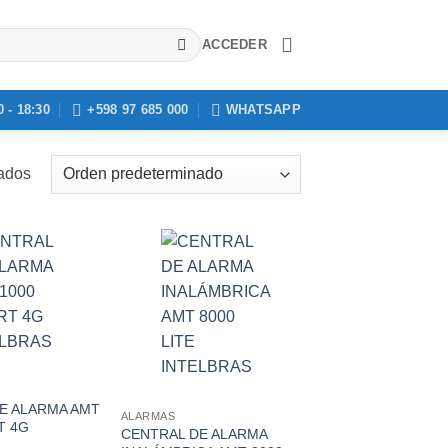
ACCEDER
0 - 18:30
‪+598 97 685 000
WHATSAPP
tados
E ALARMA AMT
ALARMAS
T 4G
CENTRAL DE ALARMA