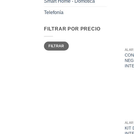
Smart Home - Domótica
Telefonía
FILTRAR POR PRECIO
Precio
Precio
FILTRAR
mínimo
máximo
ALA
CON
NEG
INT
ALA
KIT
INT