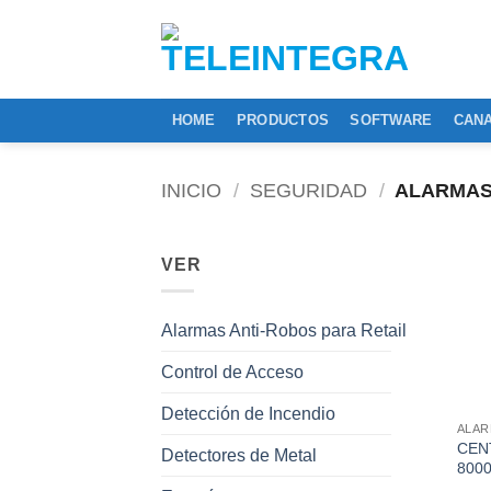
Saltar
al
contenido
HOME
PRODUCTOS
SOFTWARE
CANA
INICIO
/
SEGURIDAD
/
ALARMA
VER
Alarmas Anti-Robos para Retail
Control de Acceso
Detección de Incendio
ALA
CEN
Detectores de Metal
800